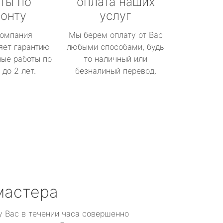
ты по
оплата наших
онту
услуг
омпания
Мы берем оплату от Вас
яет гарантию
любыми способами, будь
ые работы по
то наличный или
до 2 лет.
безналиный перевод.
мастера
у Вас в течении часа совершенно