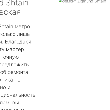
d Shtain
вская
htain метро
только лишь
. Благодаря
ту мастер
 точную
 предложить
об ремонта.
хника не
но и
кциональность.
лам, вы