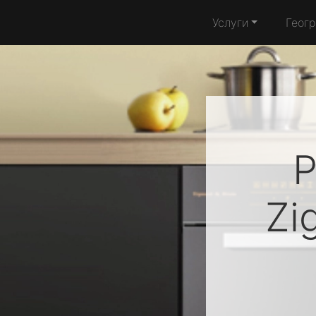
Услуги
Геог
Р
Zi