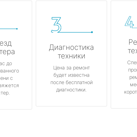
Ре
езд
Диагностика
те
тера
техники
Спе
ас до
Цена за ремонт
про
ованного
будет известна
ре
ени с
после бесплатной
ме
вяжется
диагностики.
корот
тер.