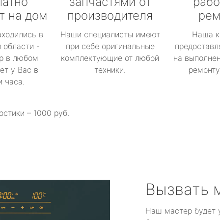
латно
запчастями от
рабо
т на дом
производителя
рем
аходились в
Наши специалисты имеют
Наша к
 области -
при себе оригинальные
предоставл
р в любом
комплектующие от любой
на выполнен
ет у Вас в
техники.
ремонту 
и часа.
остики – 1000 руб.
Вызвать 
Наш мастер будет 