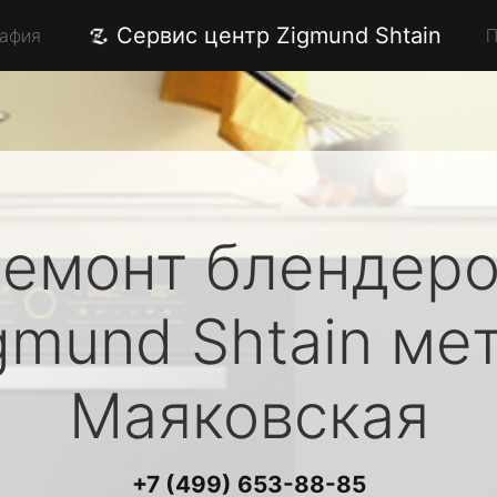
Сервис центр Zigmund Shtain
рафия
П
емонт блендер
gmund Shtain
мет
Маяковская
+7 (499) 653-88-85