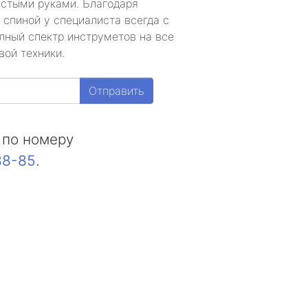
устыми руками. Благодаря
 спиной у специалиста всегда с
лный спектр инструметов на все
вой техники.
Отправить
 по номеру
88-85
.