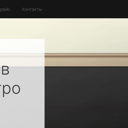
райс
Контакты
ов
ро