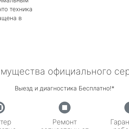
тимальным
что техника
ащена в
мущества официального се
Выезд и диагностика Бесплатно!*
тер
Ремонт
Гаран