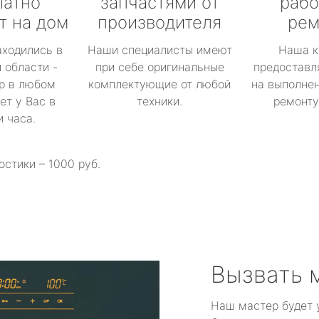
латно
запчастями от
рабо
т на дом
производителя
рем
аходились в
Наши специалисты имеют
Наша к
 области -
при себе оригинальные
предоставл
р в любом
комплектующие от любой
на выполнен
ет у Вас в
техники.
ремонту 
и часа.
остики – 1000 руб.
Вызвать 
Наш мастер будет 