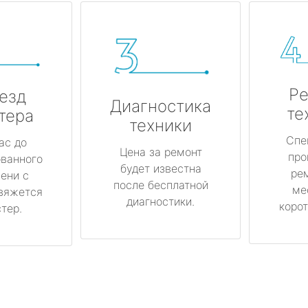
Ре
езд
Диагностика
те
тера
техники
Спе
ас до
Цена за ремонт
про
ованного
будет известна
ре
ени с
после бесплатной
ме
вяжется
диагностики.
корот
тер.