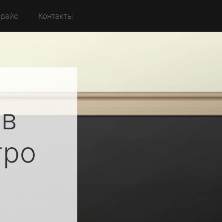
райс
Контакты
ов
ро