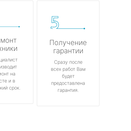
монт
Получение
хники
гарантии
циалист
Сразу после
изводит
всех работ Вам
монт на
будет
сте и в
предоставлена
кий срок.
гарантия.