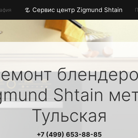
Сервис центр Zigmund Shtain
рафия
П
емонт блендер
gmund Shtain
мет
Тульская
+7 (499) 653-88-85