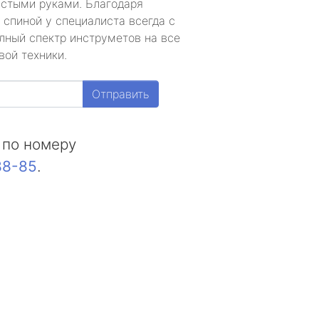
устыми руками. Благодаря
 спиной у специалиста всегда с
лный спектр инструметов на все
вой техники.
Отправить
 по номеру
88-85
.