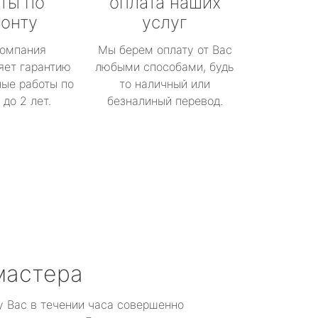
ты по
оплата наших
онту
услуг
омпания
Мы берем оплату от Вас
яет гарантию
любыми способами, будь
ые работы по
то наличный или
до 2 лет.
безналиный перевод.
мастера
у Вас в течении часа совершенно