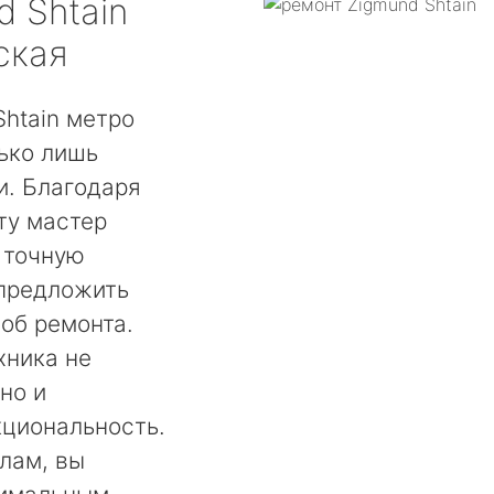
d Shtain
ская
htain метро
ько лишь
. Благодаря
ту мастер
 точную
 предложить
об ремонта.
хника не
но и
кциональность.
лам, вы