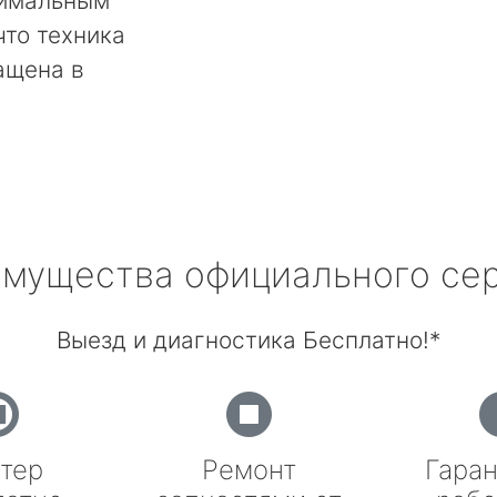
тимальным
что техника
ащена в
мущества официального се
Выезд и диагностика Бесплатно!*
тер
Ремонт
Гаран