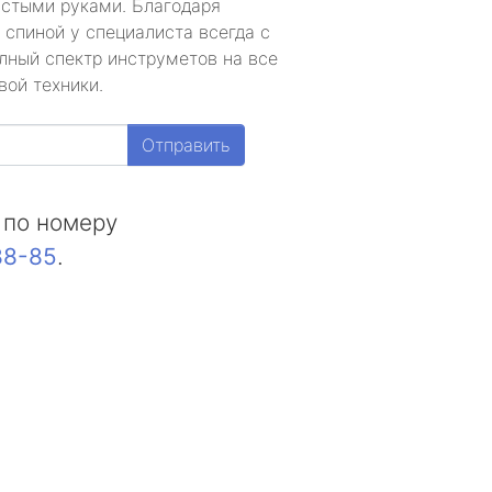
устыми руками. Благодаря
 спиной у специалиста всегда с
лный спектр инструметов на все
вой техники.
Отправить
 по номеру
88-85
.