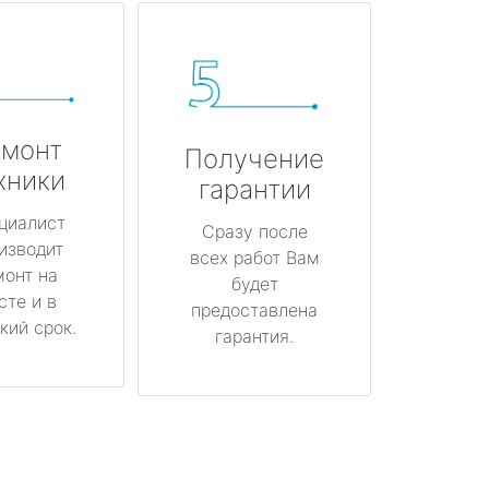
монт
Получение
хники
гарантии
циалист
Сразу после
изводит
всех работ Вам
монт на
будет
сте и в
предоставлена
кий срок.
гарантия.