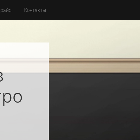
райс
Контакты
в
ро