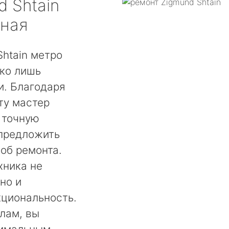
d Shtain
бная
htain метро
ько лишь
. Благодаря
ту мастер
 точную
 предложить
об ремонта.
хника не
но и
кциональность.
лам, вы