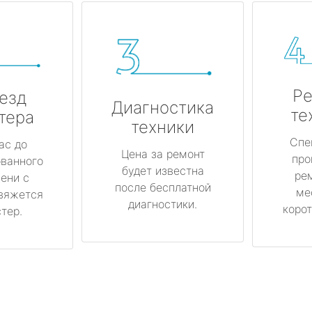
Ре
езд
Диагностика
те
тера
техники
Спе
ас до
Цена за ремонт
про
ованного
будет известна
ре
ени с
после бесплатной
ме
вяжется
диагностики.
корот
тер.