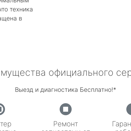
тимальным
что техника
ащена в
мущества официального се
Выезд и диагностика Бесплатно!*
тер
Ремонт
Гаран