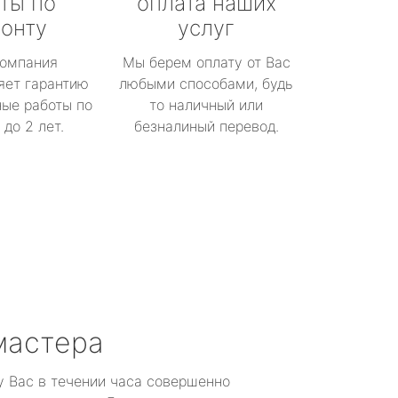
ты по
оплата наших
онту
услуг
омпания
Мы берем оплату от Вас
яет гарантию
любыми способами, будь
ые работы по
то наличный или
до 2 лет.
безналиный перевод.
мастера
у Вас в течении часа совершенно