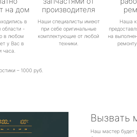
латно
запчастями от
рабо
т на дом
производителя
рем
аходились в
Наши специалисты имеют
Наша к
 области -
при себе оригинальные
предоставл
р в любом
комплектующие от любой
на выполнен
ет у Вас в
техники.
ремонту 
и часа.
остики – 1000 руб.
Вызвать 
Наш мастер будет 