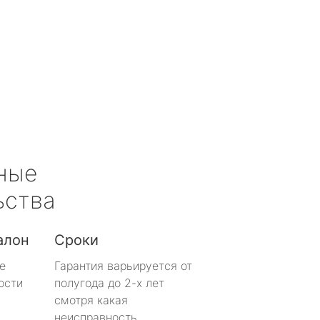
ные
ьства
алон
Сроки
е
Гарантия варьируется от
ости
полугода до 2-х лет
смотря какая
неисправность.