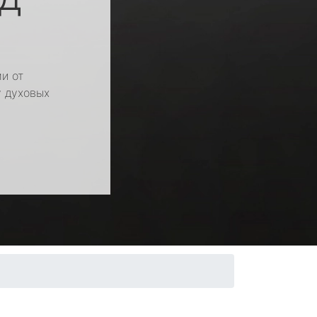
и от
у духовых