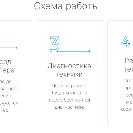
Схема работы
Ре
езд
Диагностика
те
тера
техники
Спе
ас до
Цена за ремонт
про
ованного
будет известна
ре
ени с
после бесплатной
ме
вяжется
диагностики.
корот
тер.