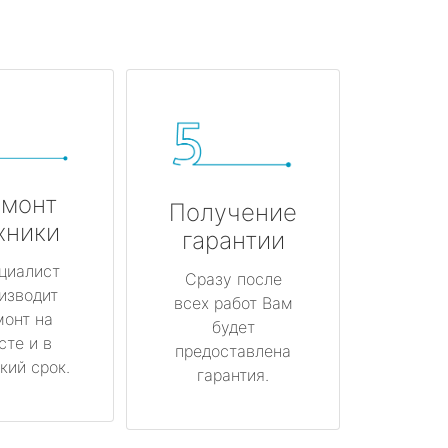
монт
Получение
хники
гарантии
циалист
Сразу после
изводит
всех работ Вам
монт на
будет
сте и в
предоставлена
кий срок.
гарантия.