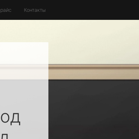
райс
Контакты
од
д