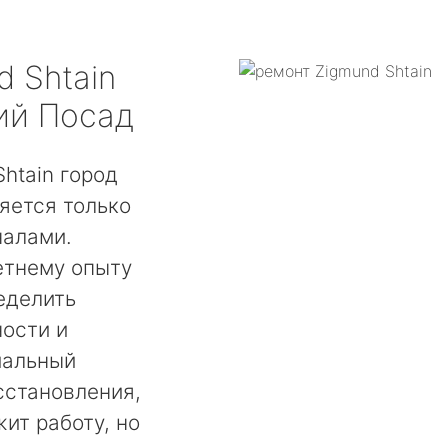
d Shtain
ий Посад
htain город
яется только
налами.
етнему опыту
еделить
ости и
мальный
сстановления,
ит работу, но