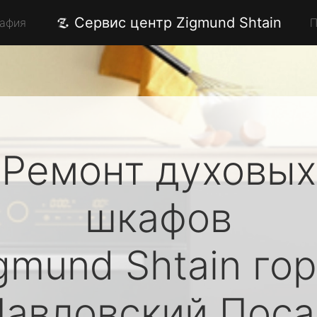
Сервис центр Zigmund Shtain
рафия
П
Ремонт духовых
шкафов
gmund Shtain
гор
Павловский Поса