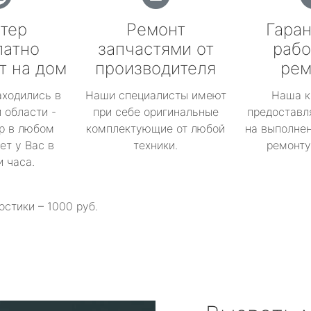
тер
Ремонт
Гаран
латно
запчастями от
рабо
т на дом
производителя
рем
аходились в
Наши специалисты имеют
Наша к
 области -
при себе оригинальные
предоставл
р в любом
комплектующие от любой
на выполнен
ет у Вас в
техники.
ремонту 
и часа.
остики – 1000 руб.