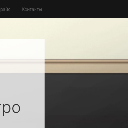
райс
Контакты
ро