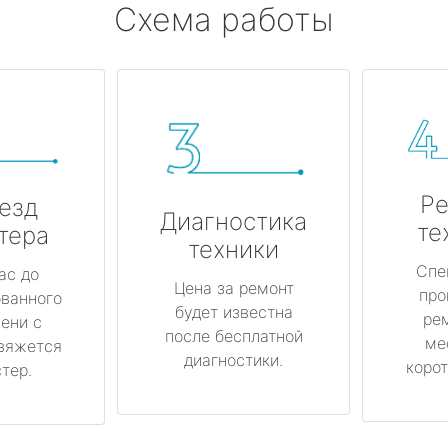
Схема работы
Ре
езд
Диагностика
те
тера
техники
Спе
ас до
Цена за ремонт
про
ованного
будет известна
ре
ени с
после бесплатной
ме
вяжется
диагностики.
корот
тер.