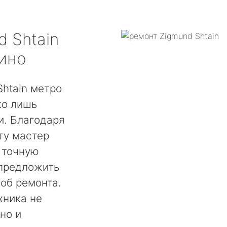
d Shtain
ино
htain метро
ко лишь
. Благодаря
ту мастер
 точную
 предложить
об ремонта.
хника не
но и