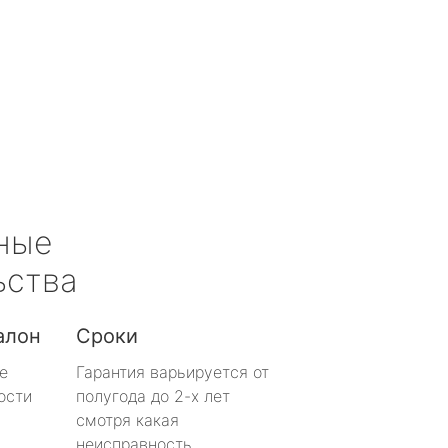
ные
ьства
алон
Сроки
е
Гарантия варьируется от
ости
полугода до 2-х лет
смотря какая
неисправность.