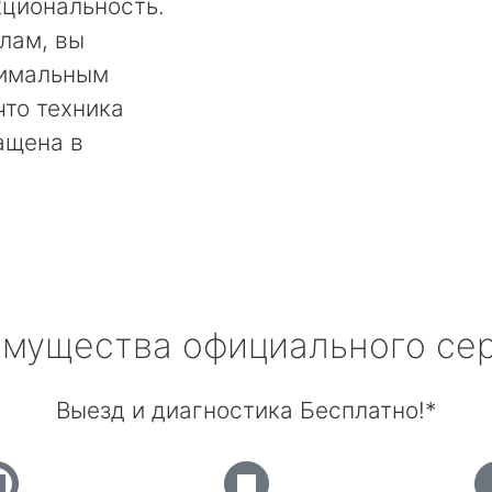
кциональность.
лам, вы
тимальным
что техника
ащена в
мущества официального се
Выезд и диагностика Бесплатно!*