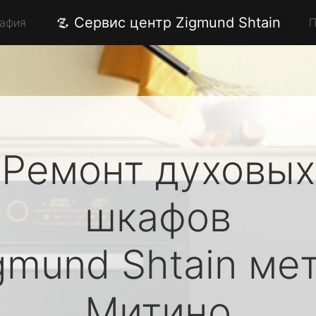
Сервис центр Zigmund Shtain
рафия
П
Ремонт духовых
шкафов
gmund Shtain
мет
Митино