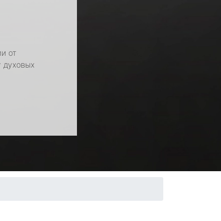
и от
у духовых