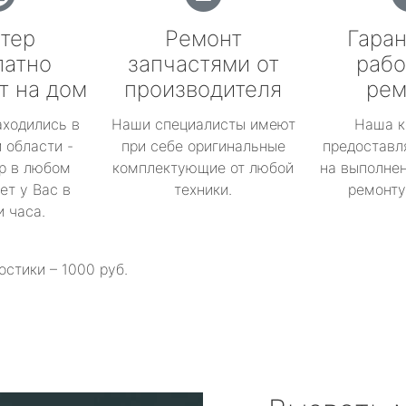
тер
Ремонт
Гаран
латно
запчастями от
рабо
т на дом
производителя
рем
аходились в
Наши специалисты имеют
Наша к
 области -
при себе оригинальные
предоставл
р в любом
комплектующие от любой
на выполнен
ет у Вас в
техники.
ремонту 
и часа.
остики – 1000 руб.