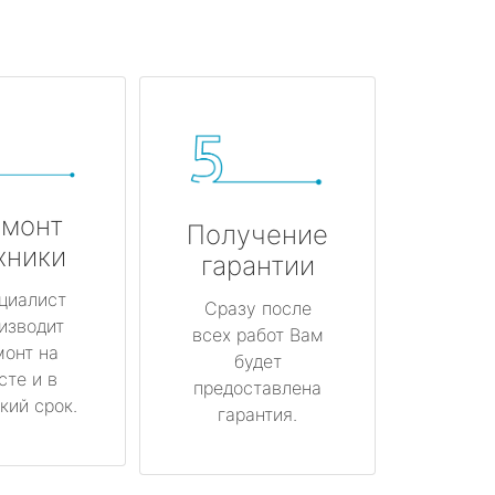
монт
Получение
хники
гарантии
циалист
Сразу после
изводит
всех работ Вам
монт на
будет
сте и в
предоставлена
кий срок.
гарантия.