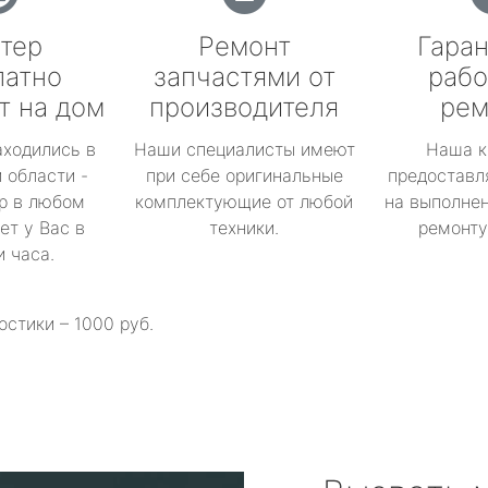
тер
Ремонт
Гаран
латно
запчастями от
рабо
т на дом
производителя
рем
аходились в
Наши специалисты имеют
Наша к
 области -
при себе оригинальные
предоставл
р в любом
комплектующие от любой
на выполнен
ет у Вас в
техники.
ремонту 
и часа.
остики – 1000 руб.