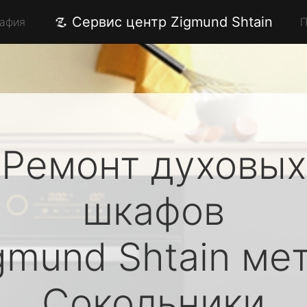
Сервис центр Zigmund Shtain
рафия
П
Ремонт духовых
шкафов
gmund Shtain
мет
Сокольники