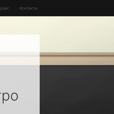
райс
Контакты
ро