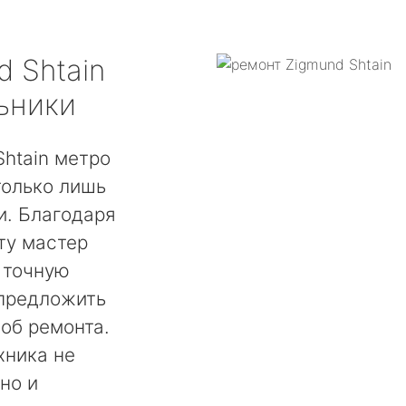
d Shtain
ьники
htain метро
только лишь
. Благодаря
ту мастер
 точную
 предложить
об ремонта.
хника не
но и