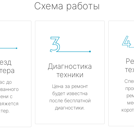
Схема работы
Ре
езд
Диагностика
те
тера
техники
Спе
ас до
Цена за ремонт
про
ованного
будет известна
ре
ени с
после бесплатной
ме
вяжется
диагностики.
корот
тер.