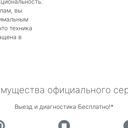
кциональность.
лам, вы
тимальным
что техника
ащена в
мущества официального се
Выезд и диагностика Бесплатно!*