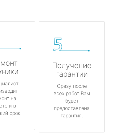
монт
Получение
хники
гарантии
циалист
Сразу после
изводит
всех работ Вам
монт на
будет
сте и в
предоставлена
кий срок.
гарантия.