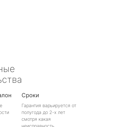
ные
ьства
алон
Сроки
е
Гарантия варьируется от
ости
полугода до 2-х лет
смотря какая
неисправность.