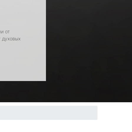
и от
у духовых