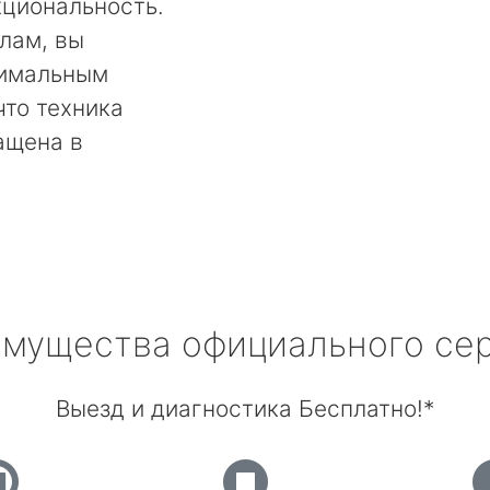
кциональность.
лам, вы
тимальным
что техника
ащена в
мущества официального се
Выезд и диагностика Бесплатно!*