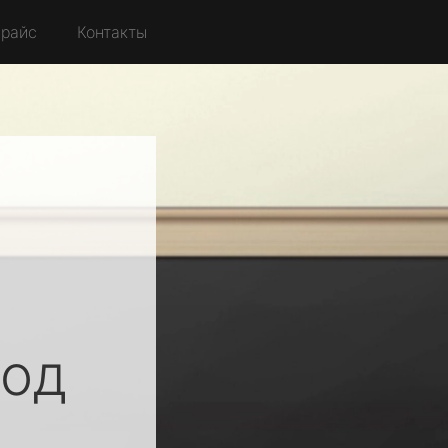
райс
Контакты
од