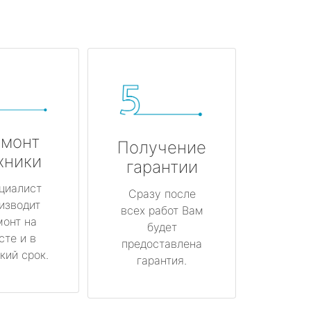
монт
Получение
хники
гарантии
циалист
Сразу после
изводит
всех работ Вам
монт на
будет
сте и в
предоставлена
кий срок.
гарантия.