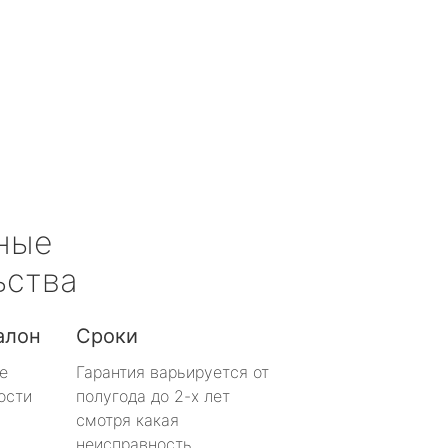
ные
ьства
алон
Сроки
е
Гарантия варьируется от
ости
полугода до 2-х лет
смотря какая
неисправность.