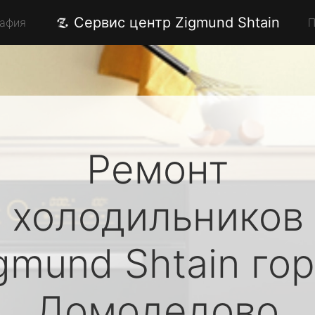
Сервис центр Zigmund Shtain
рафия
П
Ремонт
холодильников
gmund Shtain
гор
Домодедово