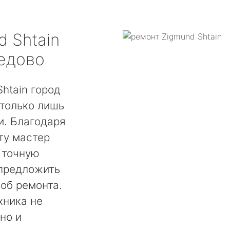
d Shtain
едово
htain город
только лишь
. Благодаря
ту мастер
 точную
 предложить
об ремонта.
хника не
но и