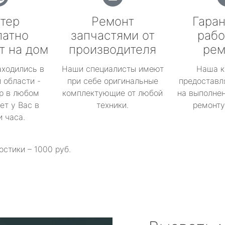
тер
Ремонт
Гаран
латно
запчастями от
рабо
т на дом
производителя
рем
аходились в
Наши специалисты имеют
Наша к
 области -
при себе оригинальные
предоставл
р в любом
комплектующие от любой
на выполнен
ет у Вас в
техники.
ремонту 
и часа.
остики – 1000 руб.