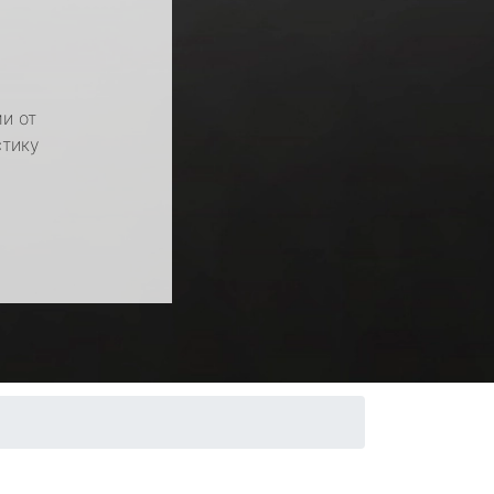
и от
стику