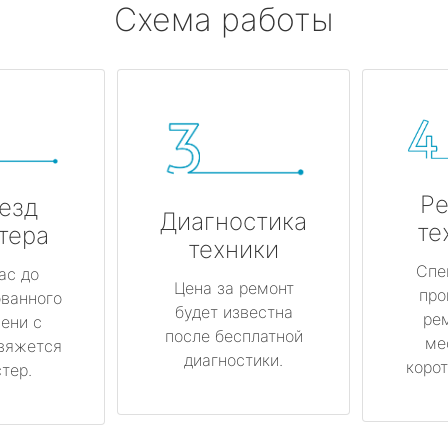
Схема работы
Ре
езд
Диагностика
те
тера
техники
Спе
ас до
Цена за ремонт
про
ованного
будет известна
ре
ени с
после бесплатной
ме
вяжется
диагностики.
корот
тер.