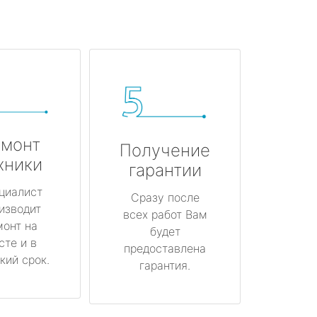
монт
Получение
хники
гарантии
циалист
Сразу после
изводит
всех работ Вам
монт на
будет
сте и в
предоставлена
кий срок.
гарантия.