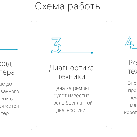
Схема работы
Ре
езд
Диагностика
те
тера
техники
Спе
ас до
Цена за ремонт
про
ованного
будет известна
ре
ени с
после бесплатной
ме
вяжется
диагностики.
корот
тер.