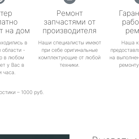
тер
Ремонт
Гаран
латно
запчастями от
рабо
т на дом
производителя
рем
аходились в
Наши специалисты имеют
Наша к
 области -
при себе оригинальные
предоставл
р в любом
комплектующие от любой
на выполнен
ет у Вас в
техники.
ремонту 
и часа.
остики – 1000 руб.