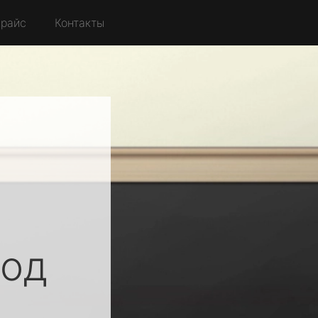
райс
Контакты
од