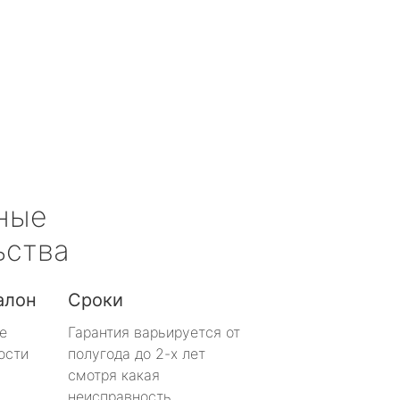
ные
ьства
алон
Сроки
е
Гарантия варьируется от
ости
полугода до 2-х лет
смотря какая
неисправность.