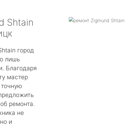
d Shtain
ицк
htain город
ко лишь
. Благодаря
ту мастер
 точную
 предложить
об ремонта.
хника не
но и