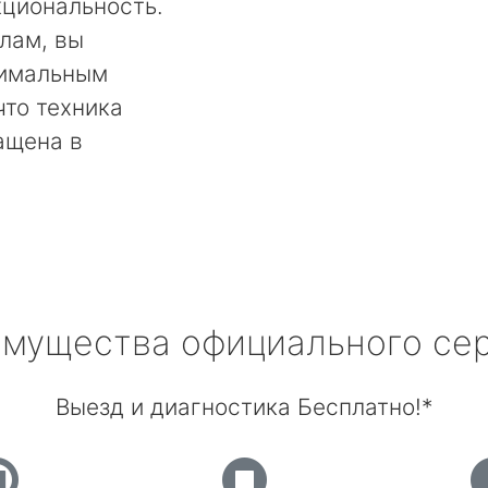
кциональность.
лам, вы
тимальным
что техника
ащена в
мущества официального се
Выезд и диагностика Бесплатно!*