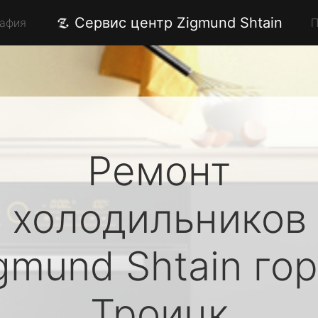
Сервис центр Zigmund Shtain
рафия
П
Ремонт
холодильников
gmund Shtain
гор
Троицк