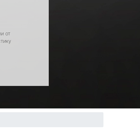
и от
стику