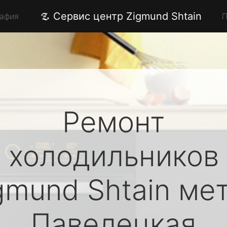
Сервис центр Zigmund Shtain
рафия
П
Ремонт
холодильников
gmund Shtain
мет
Павелецкая