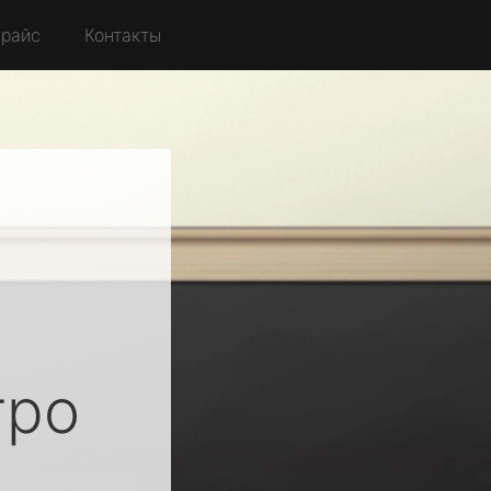
райс
Контакты
ро