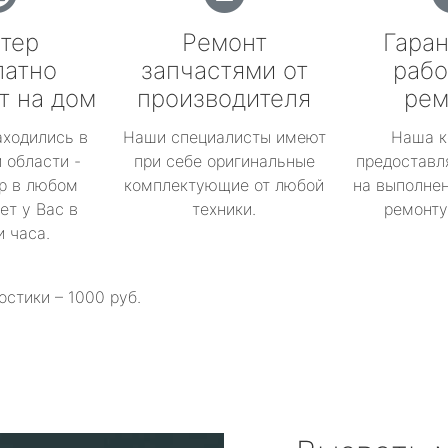
тер
Ремонт
Гаран
латно
запчастями от
рабо
т на дом
производителя
рем
аходились в
Наши специалисты имеют
Наша к
 области -
при себе оригинальные
предоставл
р в любом
комплектующие от любой
на выполнен
ет у Вас в
техники.
ремонту 
и часа.
остики – 1000 руб.