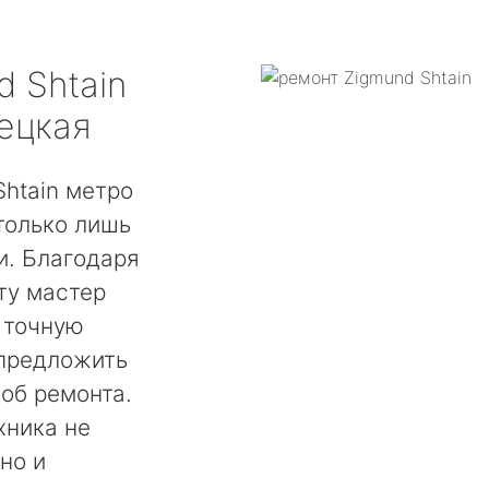
d Shtain
ецкая
htain метро
только лишь
. Благодаря
ту мастер
 точную
 предложить
об ремонта.
хника не
но и