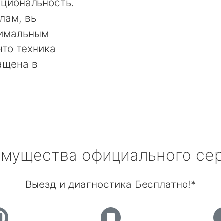
кциональность.
лам, вы
тимальным
что техника
ащена в
мущества официального се
Выезд и диагностика Бесплатно!*