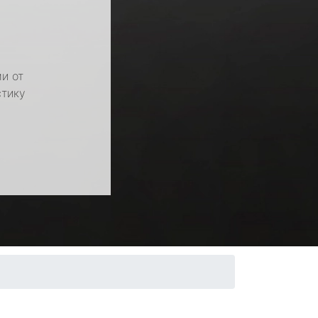
и от
стику