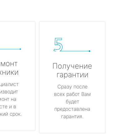
монт
Получение
хники
гарантии
циалист
Сразу после
изводит
всех работ Вам
монт на
будет
сте и в
предоставлена
кий срок.
гарантия.