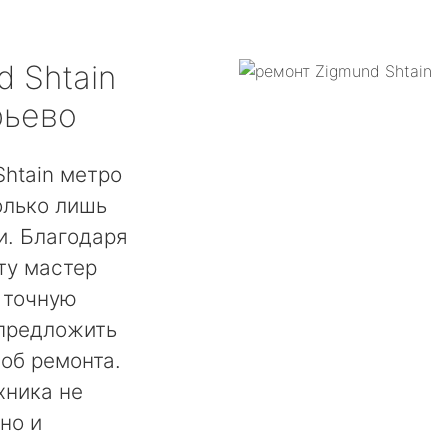
d Shtain
рьево
htain метро
олько лишь
. Благодаря
ту мастер
 точную
 предложить
об ремонта.
хника не
но и