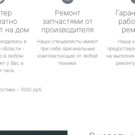
тер
Ремонт
Гаран
латно
запчастями от
рабо
т на дом
производителя
рем
аходились в
Наши специалисты имеют
Наша к
 области -
при себе оригинальные
предоставл
р в любом
комплектующие от любой
на выполнен
ет у Вас в
техники.
ремонту 
и часа.
остики – 1000 руб.