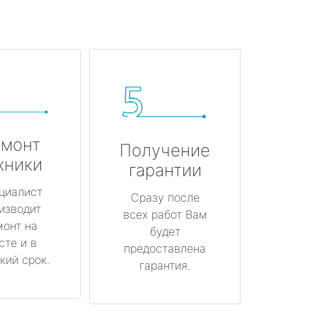
монт
Получение
хники
гарантии
циалист
Сразу после
изводит
всех работ Вам
монт на
будет
сте и в
предоставлена
кий срок.
гарантия.