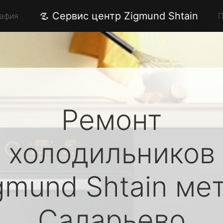
Сервис центр Zigmund Shtain
рафия
П
Ремонт
холодильников
gmund Shtain
мет
Саларьево