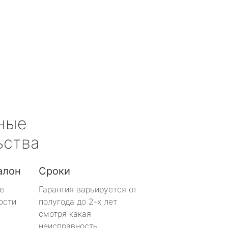
ные
ьства
алон
Сроки
е
Гарантия варьируется от
ости
полугода до 2-х лет
смотря какая
неисправность.