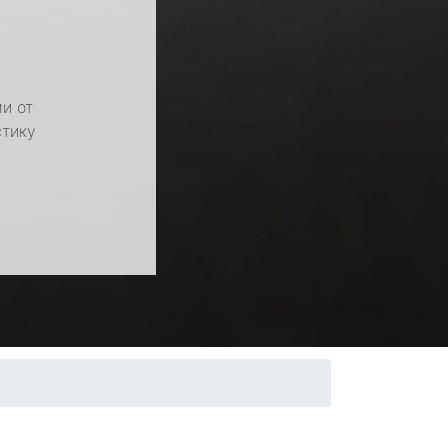
и от
стику