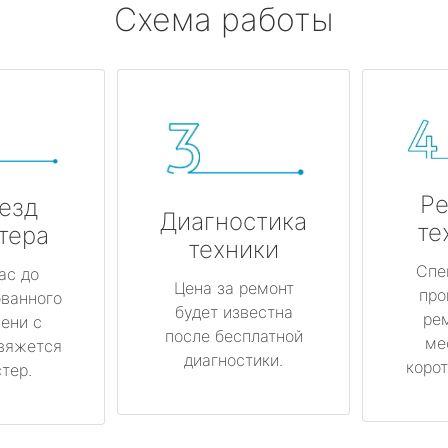
Схема работы
Ре
езд
Диагностика
те
тера
техники
Спе
ас до
Цена за ремонт
про
ованного
будет известна
ре
ени с
после бесплатной
ме
вяжется
диагностики.
корот
тер.