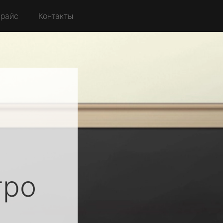
райс
Контакты
ро