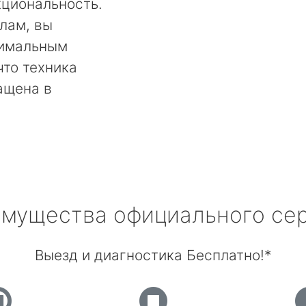
кциональность.
лам, вы
тимальным
что техника
ащена в
мущества официального се
Выезд и диагностика Бесплатно!*