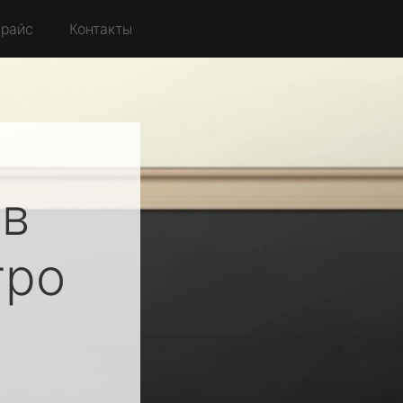
райс
Контакты
ов
ро