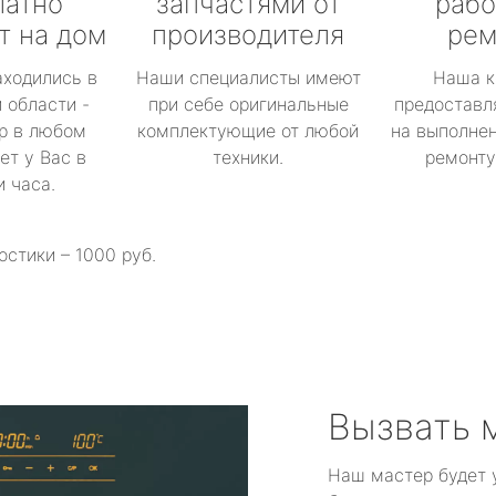
латно
запчастями от
рабо
т на дом
производителя
рем
аходились в
Наши специалисты имеют
Наша к
 области -
при себе оригинальные
предоставл
р в любом
комплектующие от любой
на выполнен
ет у Вас в
техники.
ремонту 
и часа.
остики – 1000 руб.
Вызвать 
Наш мастер будет 