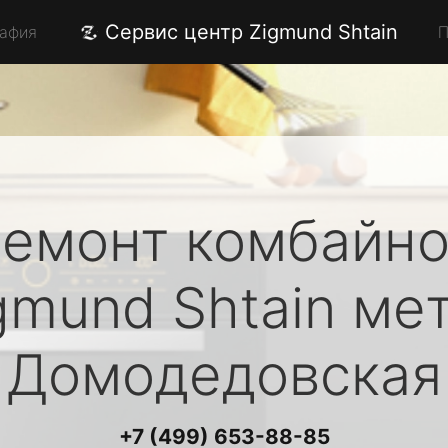
Сервис центр Zigmund Shtain
рафия
П
емонт комбайн
gmund Shtain
мет
Домодедовская
+7 (499) 653-88-85