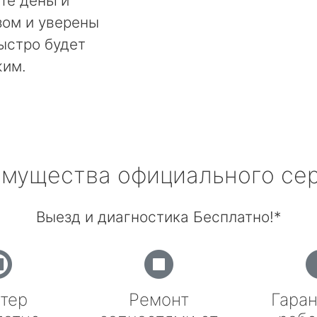
те деньги
ом и уверены
быстро будет
жим.
мущества официального се
Выезд и диагностика Бесплатно!*
тер
Ремонт
Гаран