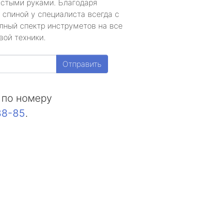
устыми руками. Благодаря
 спиной у специалиста всегда с
лный спектр инструметов на все
вой техники.
Отправить
 по номеру
88-85
.