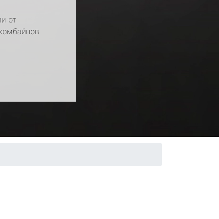
и от
 комбайнов