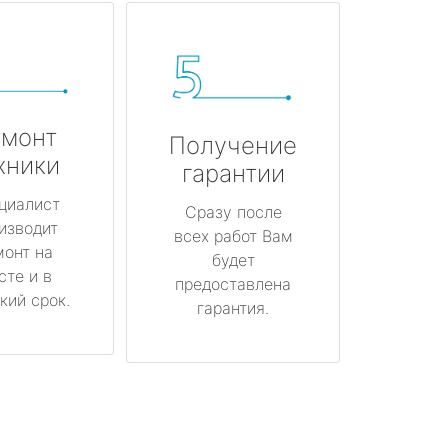
монт
Получение
хники
гарантии
циалист
Сразу после
изводит
всех работ Вам
монт на
будет
сте и в
предоставлена
кий срок.
гарантия.