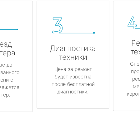
Ре
езд
Диагностика
те
тера
техники
Спе
ас до
Цена за ремонт
про
ованного
будет известна
ре
ени с
после бесплатной
ме
вяжется
диагностики.
корот
тер.