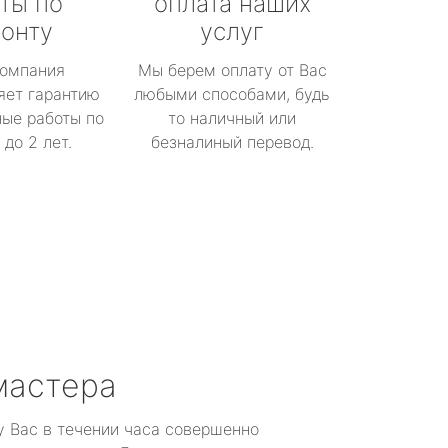
ты по
оплата наших
онту
услуг
омпания
Мы берем оплату от Вас
яет гарантию
любыми способами, будь
ые работы по
то наличный или
до 2 лет.
безналиный перевод.
мастера
у Вас в течении часа совершенно