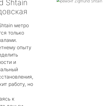
d Shtain
довская
htain метро
ся только
налами.
етнему опыту
еделить
ости и
мальный
сстановления,
ит работу, но
аясь к